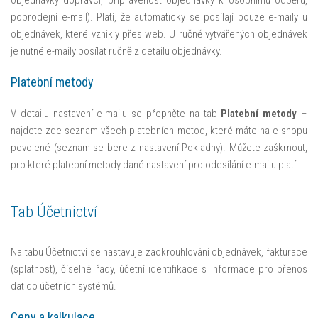
objednávky dopravci, připravenost objednávky k osobnímu odběru,
poprodejní e-mail). Platí, že automaticky se posílají pouze e-maily u
objednávek, které vznikly přes web. U ručně vytvářených objednávek
je nutné e-maily posílat ručně z detailu objednávky.
Platební metody
V detailu nastavení e-mailu se přepněte na tab
Platební metody
–
najdete zde seznam všech platebních metod, které máte na e-shopu
povolené (seznam se bere z nastavení Pokladny). Můžete zaškrnout,
pro které platební metody dané nastavení pro odesílání e-mailu platí.
Tab Účetnictví
Na tabu Účetnictví se nastavuje zaokrouhlování objednávek, fakturace
(splatnost), číselné řady, účetní identifikace s informace pro přenos
dat do účetních systémů.
Ceny a kalkulace