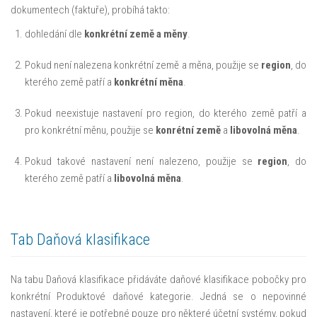
dokumentech (faktuře), probíhá takto:
dohledání dle
konkrétní země a měny
.
Pokud není nalezena konkrétní země a měna, použije se
region
, do
kterého země patří a
konkrétní měna
.
Pokud neexistuje nastavení pro region, do kterého země patří a
pro konkrétní měnu, použije se
konrétní země
a
libovolná měna
.
Pokud takové nastavení není nalezeno, použije se
region
, do
kterého země patří a
libovolná měna
.
Tab Daňová klasifikace
Na tabu Daňová klasifikace přidáváte daňové klasifikace pobočky pro
konkrétní Produktové daňové kategorie. Jedná se o nepovinné
nastavení, které je potřebné pouze pro některé účetní systémy, pokud