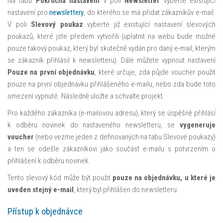
Na tabu
Pokročilá nastavení
v poli
Newsletter
vyberte existující
nastavení pro
newslettery
, do kterého se má přidat zákazníkův e-mail.
V poli
Slevový poukaz
vyberte již existující nastavení slevových
poukazů, které jste předem vytvořili (uplatnit na webu bude možné
pouze takový poukaz, který byl skutečně vydán pro daný e-mail, kterým
se zákazník přihlásil k newsletteru). Dále můžete vypnout nastavení
Pouze na první objednávku
, které určuje, zda půjde voucher použít
pouze na první objednávku přihlášeného e-mailu, nebo zda bude toto
omezení vypnuté. Následně uložte a schvalte projekt.
Pro každého zákazníka (e-mailovou adresu), který se úspěšně přihlásí
k odběru novinek do nastaveného newsletteru, se
vygeneruje
voucher
(nebo vezme jeden z definovaných na tabu Slevové poukazy)
a ten se odešle zákazníkovi jako součást e-mailu s potvrzením o
přihlášení k odběru novinek.
Tento slevový kód může být použit
pouze na objednávku, u které je
uveden stejný e-mail
, který byl přihlášen do newsletteru.
Přístup k objednávce