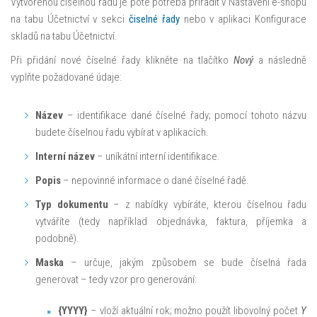
Vytvořenou číselnou řadu je poté potřeba přiřadit v Nastavení e-shopu
na tabu Účetnictví v sekci
čiselné řady
nebo v aplikaci Konfigurace
skladů na tabu Účetnictví.
Při přidání nové číselné řady klikněte na tlačítko
Nový
a následně
vyplňte požadované údaje:
Název
– identifikace dané číselné řady; pomocí tohoto názvu
budete číselnou řadu vybírat v aplikacích.
Interní název
– uníkátní interní identifikace.
Popis
– nepovinné informace o dané číselné řadě.
Typ dokumentu
– z nabídky vybíráte, kterou číselnou řadu
vytváříte (tedy například objednávka, faktura, příjemka a
podobně).
Maska
– určuje, jakým způsobem se bude číselná řada
generovat – tedy vzor pro generování:
{YYYY}
– vloží aktuální rok; možno použít libovolný počet
Y