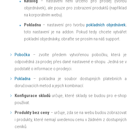
Katalog
– nastavení není určeno pro prodej (tvorbu
objednávek), ale pouze pro zobrazení produktů (například
na korporátním webu).
Pokladna
– nastavení pro tvorbu
pokladních objednávek
;
toto nastavení je na addon. Pokud tedy chcete vytvářet
pokladní objednávky, obraťte se prosím na náš support.
Pobočka
– zvolte předem vytvořenou pobočku, která je
odpovědná za prodej přes dané nastavené e-shopu. Jedná se v
podstatě o informace o prodejci.
Pokladna
– pokladna je soubor dostupných platebních a
doručovacích metod a jejich kombinací.
Konfigurace skladů
určuje, které sklady se budou pro e-shop
používat.
Produkty bez ceny
– určuje, zda se na webu budou zobrazovat
i produkty, které nemají uvedenou cenu v žádném z dostupných
ceníků.