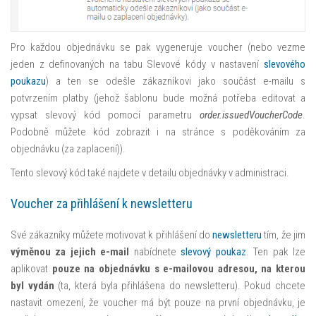
Pro každou objednávku se pak vygeneruje voucher (nebo vezme
jeden z definovaných na tabu Slevové kódy v nastavení
slevového
poukazu
) a ten se odešle zákazníkovi jako součást e-mailu s
potvrzením platby (jehož šablonu bude možná potřeba editovat a
vypsat slevový kód pomocí parametru
order.issuedVoucherCode
.
Podobně můžete kód zobrazit i na stránce s poděkováním za
objednávku (za zaplacení)).
Tento slevový kód také najdete v detailu objednávky v administraci.
Voucher za přihlášení k newsletteru
Své zákazníky můžete motivovat k přihlášení do
newsletteru
tím, že jim
výměnou za jejich e-mail
nabídnete
slevový poukaz
. Ten pak lze
aplikovat
pouze na objednávku s e-mailovou adresou, na kterou
byl vydán
(ta, která byla přihlášena do newsletteru). Pokud chcete
nastavit omezení, že voucher má být pouze na první objednávku, je