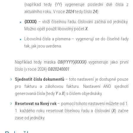
(napříkad tedy {YY} vygeneruje poslední dvě čísla z
aktuálního roku. V roce
2024
tedy číslo
24
).
{XXXX}
– vloží číselnou řadu; číslování začíná od jedničky.
Možno opět použít libovolný počet
X
.
Libovolná čísla a písmena – vygenerují se do číselné řady
tak, jak jsou uvedena.
Například tedy maska
OB{YYYY}{XXXX}
vygeneruje jako první
číslo (v roce 2024)
OB20240001
.
Sjednotit čísla dokumentů
– toto nastavení je dostupné pouze
pro fakturu a zálohovou fakturu. Nastavení ANO sjednotí
generovaná čísla (tedy
Y
a
X
) s číslem objednávky.
Resetovat na Nový rok
– pomocí tohoto nastavení můžete od 1.
1. každého roku resetovat číselnou řadu a číslování (
X
) začne
zase od jedničky.