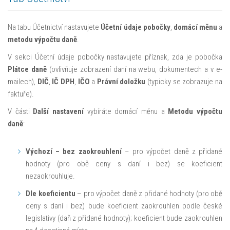
Na tabu Účetnictví nastavujete
Účetní údaje pobočky
,
domácí měnu
a
metodu výpočtu daně
.
V sekci Účetní údaje pobočky nastavujete příznak, zda je pobočka
Plátce daně
(ovlivňuje zobrazení daní na webu, dokumentech a v e-
mailech),
DIČ
,
IČ DPH
,
IČO
a
Právní doložku
(typicky se zobrazuje na
faktuře).
V části
Další nastavení
vybíráte domácí měnu a
Metodu výpočtu
daně
:
Výchozí – bez zaokrouhlení
– pro výpočet daně z přidané
hodnoty (pro obě ceny s daní i bez) se koeficient
nezaokrouhluje.
Dle koeficientu
– pro výpočet daně z přidané hodnoty (pro obě
ceny s daní i bez) bude koeficient zaokrouhlen podle české
legislativy (daň z přidané hodnoty); koeficient bude zaokrouhlen