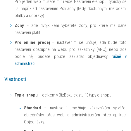
Pro jeden web můžete mít i více Nastavení e-shopu; typicky se
liší například nastavením Pokladny (tedy dostupnými metodami
platby a dopravy).
Zóny
– zde dvojklikem vybetete zóny, pro které má dané
nastavení platit.
Pro online prodej
– nastavením se určuje, zda bude toto
nastavení dostupné na webu pro zákazníky (ANO), nebo zda
podle něj budete pouze zakládat objednávky
ručně v
administraci
.
Vlastnosti
Typ e-shopu
– celkem v BizBoxu existují 3 typy e-shopu:
Standard
– nastavení umožňuje zákazníkům vytvářet
objednávky přes web a administrátorům přes aplikaci
Objednávky.