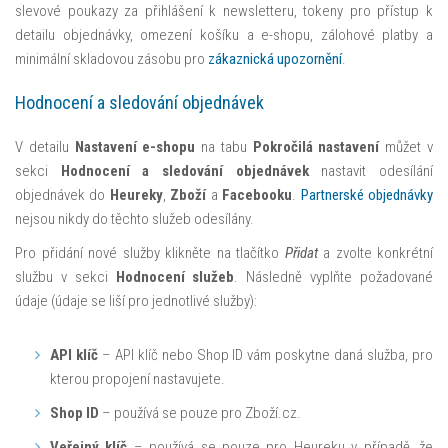
slevové poukazy za přihlášení k newsletteru, tokeny pro přístup k
detailu objednávky, omezení košíku a e-shopu, zálohové platby a
minimální skladovou zásobu pro
zákaznická upozornění
.
Hodnocení a sledování objednávek
V detailu
Nastavení e-shopu
na tabu
Pokročilá nastavení
můžet v
sekci
Hodnocení a sledování objednávek
nastavit odesílání
objednávek do
Heureky
,
Zboží
a
Facebooku
.
Partnerské objednávky
nejsou nikdy do těchto služeb odesílány.
Pro přidání nové služby klikněte na tlačítko
Přidat
a zvolte konkrétní
službu v sekci
Hodnocení služeb
. Následně vyplňte požadované
údaje (údaje se liší pro jednotlivé služby):
API klíč
– API klíč nebo Shop ID vám poskytne daná služba, pro
kterou propojení nastavujete.
Shop ID
– používá se pouze pro Zboží.cz.
Veřejný klíč
– používá se pouze pro Heureku v případě, že